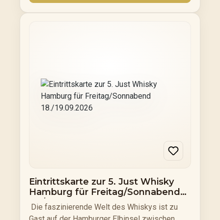
Whisky aus Scandinavien, Indien, Japan,
Taiwan oder aus heimischen Gefilden. Am
18.09.2026 (16-22 Uhr) und 19.09.2026 (12-20
Uhr) präsentieren unsere namhaften und
fachkompetenten Aussteller all diese
Gaumenfreuden. Tastings und ein
schmackhaftes kulinarisches Angebot runden
die Veranstaltung ab.
Eintrittskarte zur 5. Just Whisky
Hamburg für Freitag/Sonnabend
18./19.09.2026
Die faszinierende Welt des Whiskys ist zu
Gast auf der Hamburger Elbinsel zwischen