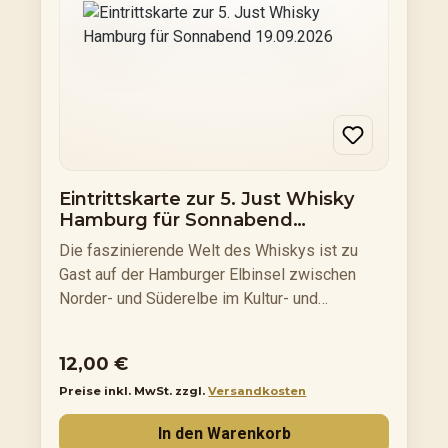
die Veranstaltung ab.
Eintrittskarte zur 5. Just Whisky
Hamburg für Sonnabend
19.09.2026
Die faszinierende Welt des Whiskys ist zu
Gast auf der Hamburger Elbinsel zwischen
Norder- und Süderelbe im Kultur- und
Eventzentrum Bürgerhaus Wilhelmsburg. Dabei
ist auf der Whiskymesse „Just Whisky
Regulärer Preis:
12,00 €
Hamburg“ der Name Programm: das Wasser
Preise inkl. MwSt. zzgl.
Versandkosten
des Lebens in all seinen schönen Facetten zu
probieren und zu genießen, sei es als Single
In den Warenkorb
Malt Scotch Whisky, Irish Pot Still Whiskey,