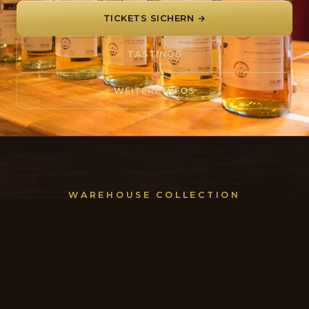
TICKETS SICHERN →
TASTINGS
WEITERE INFOS
WAREHOUSE COLLECTION
Unsere Abfüllungen
Goldprämierte Einzelfässer, von uns ausgewählt und
unter eigenem Label abgefüllt. Keine Massenware —
sondern Charakter, Herkunft und eine Geschichte in