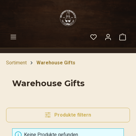
alt springen
Warenko
Sortiment
Warehouse Gifts
Warehouse Gifts
Produkte filtern
Keine Produkte gefunden.